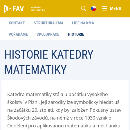
MENU
KONTAKT
STRUKTURA KMA
LIDÉ NA KMA
POŘÁDÁME
SPOLUPRÁCE
HISTORIE
HISTORIE KATEDRY
MATEMATIKY
Katedra matematiky stála u počátku vysokého
školství v Plzni. Její zárodky lze symbolicky hledat už
na začátku 20. století, kdy byl založen Pokusný ústav
Škodových závodů, na němž v roce 1930 vzniklo
Oddělení pro aplikovanou matematiku a mechaniku