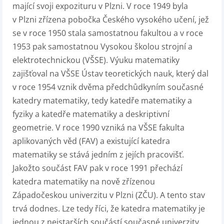
mající svoji expozituru v Plzni. V roce 1949 byla
v Plzni zřízena pobočka Českého vysokého učení, jež
se v roce 1950 stala samostatnou fakultou a v roce
1953 pak samostatnou Vysokou školou strojní a
elektrotechnickou (VŠSE). Výuku matematiky
zajišťoval na VŠSE Ústav teoretických nauk, který dal
v roce 1954 vznik dvěma předchůdkyním současné
katedry matematiky, tedy katedře matematiky a
fyziky a katedře matematiky a deskriptivní
geometrie. V roce 1990 vzniká na VŠSE fakulta
aplikovaných věd (FAV) a existující katedra
matematiky se stává jedním z jejích pracovišť.
Jakožto součást FAV pak v roce 1991 přechází
katedra matematiky na nově zřízenou
Západočeskou univerzitu v Plzni (ZČU). A tento stav
trvá dodnes. Lze tedy říci, že katedra matematiky je
jednou z nejstarších součástí současné univerzity,