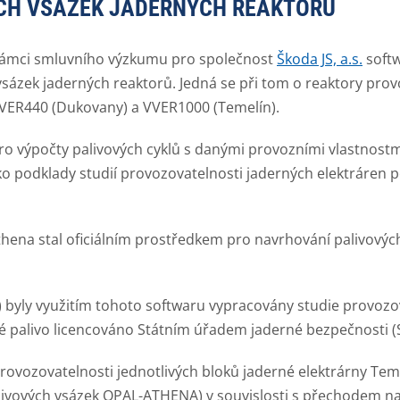
CH VSÁZEK JADERNÝCH REAKTORŮ
v rámci smluvního výzkumu pro společnost
Škoda JS, a.s.
softw
vsázek jaderných reaktorů. Jedná se při tom o reaktory pro
 VVER440 (Dukovany) a VVER1000 (Temelín).
ro výpočty palivových cyklů s danými provozními vlastnostm
ako podklady studií provozovatelnosti jaderných elektráren
hena stal oficiálním prostředkem pro navrhování palivovýc
) byly využitím tohoto softwaru vypracovány studie provoz
šné palivo licencováno Státním úřadem jaderné bezpečnosti (
rovozovatelnosti jednotlivých bloků jaderné elektrárny Tem
livových vsázek OPAL-ATHENA) v souvislosti s přechodem na