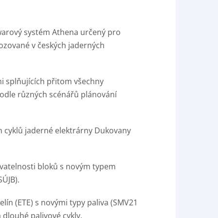
arový systém Athena určený pro
vozované v českých jaderných
i splňujících přitom všechny
 podle různých scénářů plánování
h cyklů jaderné elektrárny Dukovany
ovatelnosti bloků s novým typem
SÚJB).
elín (ETE) s novými typy paliva (SMV21
 dlouhé palivové cykly.