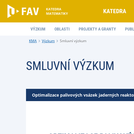
KATEDRA
VÝZKUM
OBLASTI
PROJEKTY A GRANTY
PUBL
KMA
Výzkum
Smluvní výzkum
SMLUVNÍ VÝZKUM
Optimalizace palivových vsázek jaderných reakt