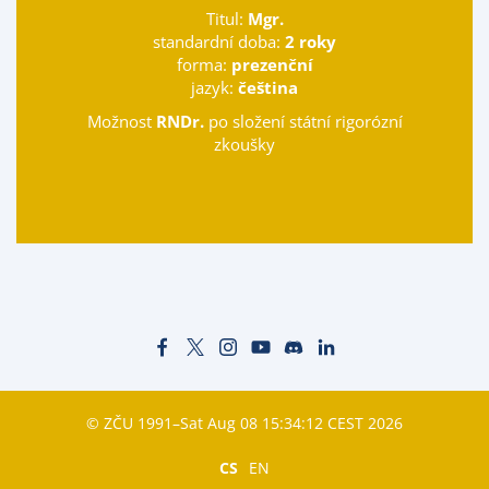
Titul:
Mgr.
standardní doba:
2 roky
forma:
prezenční
jazyk:
čeština
Možnost
RNDr.
po složení státní rigorózní
zkoušky
© ZČU 1991–Sat Aug 08 15:34:12 CEST 2026
CS
EN