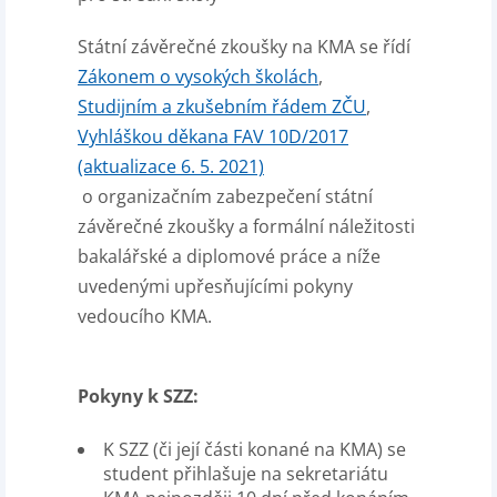
Státní závěrečné zkoušky na KMA se řídí
Zákonem o vysokých školách
,
Studijním a zkušebním řádem ZČU
,
Vyhláškou děkana FAV 10D/2017
(aktualizace 6. 5. 2021)
o organizačním zabezpečení státní
závěrečné zkoušky a formální náležitosti
bakalářské a diplomové práce a níže
uvedenými upřesňujícími pokyny
vedoucího KMA.
Pokyny k SZZ:
K SZZ (či její části konané na KMA) se
student přihlašuje na sekretariátu