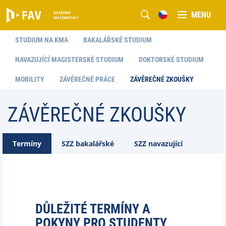
MENU
STUDIUM NA KMA
BAKALÁŘSKÉ STUDIUM
NAVAZUJÍCÍ MAGISTERSKÉ STUDIUM
DOKTORSKÉ STUDIUM
MOBILITY
ZÁVĚREČNÉ PRÁCE
ZÁVĚREČNÉ ZKOUŠKY
ZÁVĚREČNÉ ZKOUŠKY
Termíny
SZZ bakalářské
SZZ navazující
DŮLEŽITÉ TERMÍNY A
POKYNY PRO STUDENTY