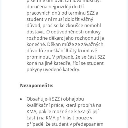
písemně omluvit. Omluva musí být
doručena nejpozději do tří
pracovních dnů od termínu SZZ a
student v ní musí doložit vážný
důvod, proč se ke zkoušce nemohl
dostavit. O odůvodněnosti omluvy
rozhodne děkan; jeho rozhodnutí je
konečné. Děkan může ze závažných
důvodů zmeškání lhůty k omluvě
prominout. V případě, že se část SZZ
koná na jiné katedře, řídí se student
pokyny uvedené katedry.
Nezapomeňte:
Obsahuje-li SZZ i obhajobu
kvalifikační práce, která probíhá na
KMA, pak je možné se k SZZ (či její
části) na KMA přihlásit pouze v
případě, že student v předepsaném