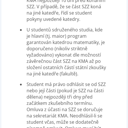
KMA nejpozději 10 dní před konáním
SZZ. V případě, že se část SZZ koná
na jiné katedře, řídí se student
pokyny uvedené katedry.
U studentů sdruženého studia, kde
je hlavní (tj. maior) program
garantován katedrou matematiky, je
doporučeno (nikoliv striktně
vyžadováno) vykonat dle možností
závěrečnou část SZZ na KMA až po
složení ostatních částí státní zkoušky
na jiné katedře (fakultě).
Student má právo odhlásit se od SZZ
nebo její části (pokud je SZZ na části
dělena) nejpozději tři dny před
začátkem zkušebního termínu.
Omluva z účasti na SZZ se doručuje
na sekretariát KMA. Neodhlásil-li se
student včas, může se dodatečně