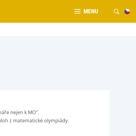
MENU
náře nejen k MO".
í úloh z matematické olympiády.