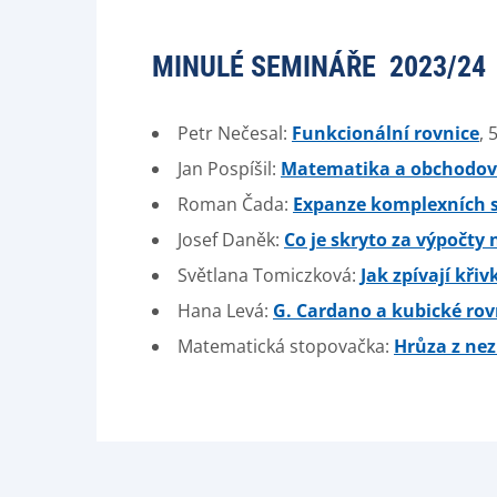
MINULÉ SEMINÁŘE 2023/24
Petr Nečesal:
Funkcionální rovnice
, 
Jan Pospíšil:
Matematika a obchodov
Roman Čada:
Expanze komplexních s
Josef Daněk:
Co je skryto za výpočty
Světlana Tomiczková:
Jak zpívají křiv
Hana Levá:
G. Cardano a kubické rov
Matematická stopovačka:
Hrůza z ne