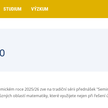
STUDIUM
VÝZKUM
MO
ickém roce 2025/26 zve na tradiční sérii přednášek "Semi
 různých oblastí matematiky, které využijete nejen při řešen