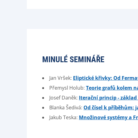
MINULÉ SEMINÁŘE
Jan Vršek:
Eliptické křivky: Od Ferma
Přemysl Holub:
Teorie grafů kolem n
Josef Daněk:
Iterační princip - zákl
Blanka Šedivá:
Od čísel k příběhům: 
Jakub Teska:
Množinové systémy a F