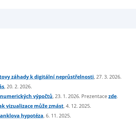
tovy záhady k digitální neprůstřelnosti
, 27. 3. 2026.
ás
, 20. 2. 2026.
ad numerických výpočtů
, 23. 1. 2026. Prezentace
zde
.
jak vizualizace může zmást
, 4. 12. 2025.
ranklova hypotéza
, 6. 11. 2025.